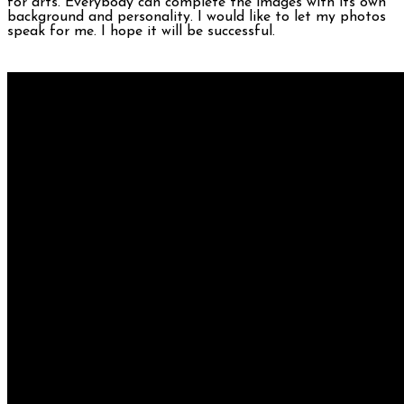
for arts. Everybody can complete the images with its own
background and personality. I would like to let my photos
speak for me. I hope it will be successful.