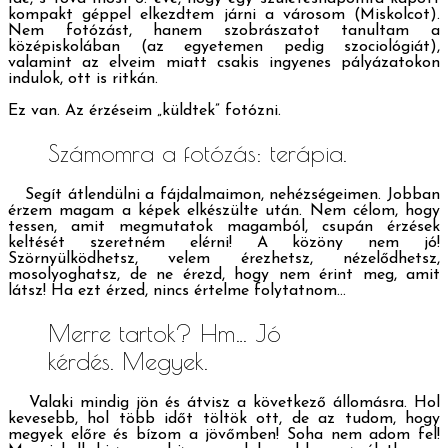
kompakt géppel elkezdtem járni a városom (Miskolcot).
Nem fotózást, hanem szobrászatot tanultam a
középiskolában (az egyetemen pedig szociológiát),
valamint az elveim miatt csakis ingyenes pályázatokon
indulok, ott is ritkán.
Ez van. Az érzéseim „küldtek” fotózni.
Számomra a fotózás: terápia.
Segít átlendülni a fájdalmaimon, nehézségeimen. Jobban
érzem magam a képek elkészülte után. Nem célom, hogy
tessen, amit megmutatok magamból, csupán érzések
keltését szeretném elérni! A közöny nem jó!
Szörnyülködhetsz, velem érezhetsz, nézelődhetsz,
mosolyoghatsz, de ne érezd, hogy nem érint meg, amit
látsz! Ha ezt érzed, nincs értelme folytatnom…
Merre tartok? Hm… Jó
kérdés. Megyek.
Valaki mindig jön és átvisz a következő állomásra. Hol
kevesebb, hol több időt töltök ott, de az tudom, hogy
megyek előre és bízom a jövőmben! Soha nem adom fel!