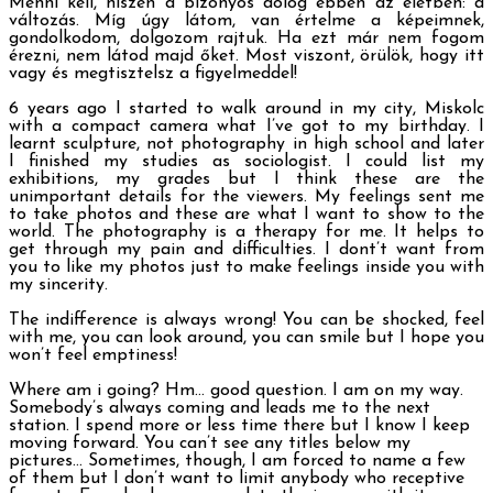
Menni kell, hiszen a bizonyos dolog ebben az életben: a
változás. Míg úgy látom, van értelme a képeimnek,
gondolkodom, dolgozom rajtuk. Ha ezt már nem fogom
érezni, nem látod majd őket. Most viszont, örülök, hogy itt
vagy és megtisztelsz a figyelmeddel!
6 years ago I started to walk around in my city, Miskolc
with a compact camera what I’ve got to my birthday. I
learnt sculpture, not photography in high school and later
I finished my studies as sociologist. I could list my
exhibitions, my grades but I think these are the
unimportant details for the viewers. My feelings sent me
to take photos and these are what I want to show to the
world. The photography is a therapy for me. It helps to
get through my pain and difficulties. I dont’t want from
you to like my photos just to make feelings inside you with
my sincerity.
The indifference is always wrong! You can be shocked, feel
with me, you can look around, you can smile but I hope you
won’t feel emptiness!
Where am i going? Hm… good question. I am on my way.
Somebody’s always coming and leads me to the next
station. I spend more or less time there but I know I keep
moving forward. You can’t see any titles below my
pictures… Sometimes, though, I am forced to name a few
of them but I don’t want to limit anybody who receptive