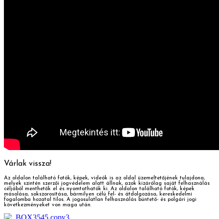
Várlak vissza!
Az oldalon található fotók, képek, videók is az oldal üzemeltetőjének tulajdona,
melyek szintén szerzői jogvédelem alatt állnak, azok kizárólag saját felhasználás
céljából menthetők el és nyomtathatók ki. Az oldalon található fotók, képek
másolása, sokszorosítása, bármilyen célú fel- és átdolgozása, kereskedelmi
fogalomba hozatal tilos. A jogosulatlan felhasználás büntető- és polgári jogi
következményeket von maga után.