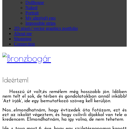
Dollhouse
Naked
Portrait
My alter(ed) ego
Impossible strips
2D pixel-/ vector graphics portfolio
About me
Shopping
Connection
Ideértem!
Hosszú út volt,és remélem még hosszabb jön. Időben
nem telt el sok, de térben és gondolatokban annál inkább!
’Azt írják’, ide egy bemutatkozó szöveg kell kerüljön.
Nos…elmondhatnám, hogy évtizedek óta fotózom, ezt és
ezt az iskolát végeztem, és hogy csilivili díjakkal van tele a
kredencem. Elmondhatnám, ha így volna, de nem tehetem.
Ide, s tova most 6. éve, hogy egy születésnapomra kapott